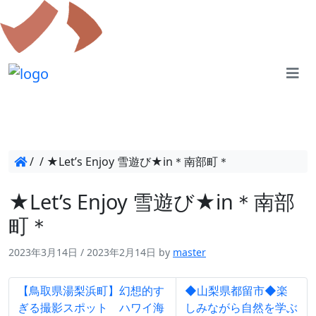
/
/
★Let’s Enjoy 雪遊び★in＊南部町＊
★Let’s Enjoy 雪遊び★in＊南部
町＊
2023年3月14日
/
2023年2月14日
by
master
【鳥取県湯梨浜町】幻想的す
◆山梨県都留市◆楽
ぎる撮影スポット ハワイ海
しみながら自然を学ぶ