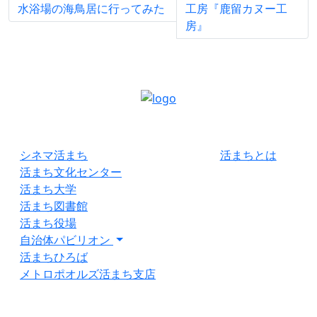
水浴場の海鳥居に行ってみた
工房『鹿留カヌー工
房』
シネマ活まち
活まちとは
活まち文化センター
活まち大学
活まち図書館
活まち役場
自治体パビリオン
活まちひろば
メトロポオルズ活まち支店