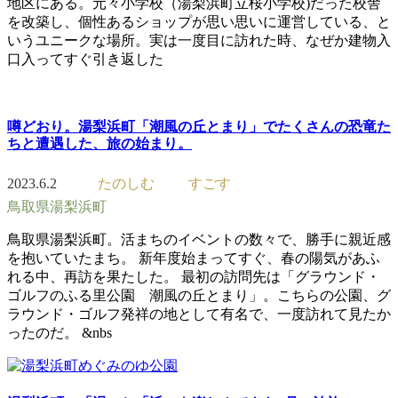
地区にある。元々小学校（湯梨浜町立桜小学校)だった校舎
を改築し、個性あるショップが思い思いに運営している、と
いうユニークな場所。実は一度目に訪れた時、なぜか建物入
口入ってすぐ引き返した
噂どおり。湯梨浜町「潮風の丘とまり」でたくさんの恐竜た
ちと遭遇した、旅の始まり。
2023.6.2
たのしむ
すごす
鳥取県湯梨浜町
鳥取県湯梨浜町。活まちのイベントの数々で、勝手に親近感
を抱いていたまち。 新年度始まってすぐ、春の陽気があふ
れる中、再訪を果たした。 最初の訪問先は「グラウンド・
ゴルフのふる里公園 潮風の丘とまり」。こちらの公園、グ
ラウンド・ゴルフ発祥の地として有名で、一度訪れて見たか
ったのだ。 &nbs