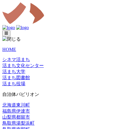
HOME
シネマ活まち
活まち文化センター
活まち大学
活まち図書館
活まち役場
自治体パビリオン
北海道東川町
福島県伊達市
山梨県都留市
鳥取県湯梨浜町