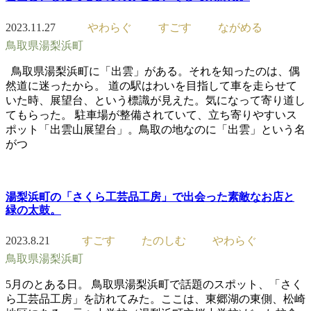
2023.11.27
やわらぐ
すごす
ながめる
鳥取県湯梨浜町
鳥取県湯梨浜町に「出雲」がある。それを知ったのは、偶
然道に迷ったから。 道の駅はわいを目指して車を走らせて
いた時、展望台、という標識が見えた。気になって寄り道し
てもらった。 駐車場が整備されていて、立ち寄りやすいス
ポット「出雲山展望台」。鳥取の地なのに「出雲」という名
がつ
湯梨浜町の「さくら工芸品工房」で出会った素敵なお店と
緑の太鼓。
2023.8.21
すごす
たのしむ
やわらぐ
鳥取県湯梨浜町
5月のとある日。 鳥取県湯梨浜町で話題のスポット、「さく
ら工芸品工房」を訪れてみた。ここは、東郷湖の東側、松崎