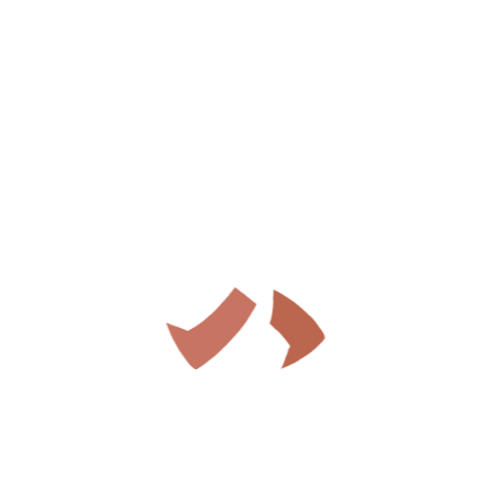
/
/
”無料” ”温泉たまご” ”絶景” 色々楽しめる「布袋の
湯」に行ってみた in 鳥取県湯梨浜町
”無料” ”温泉たまご” ”絶
景” 色々楽しめる「布袋の
湯」に行ってみた in 鳥取県
湯梨浜町
2022年11月15日
/
2022年11月10日
by
master
北海道 奈井江町 にわ山森林自然公園からの景色 －
Hokkaido Naie Town The view from Niwayama Forest
Natural Park －