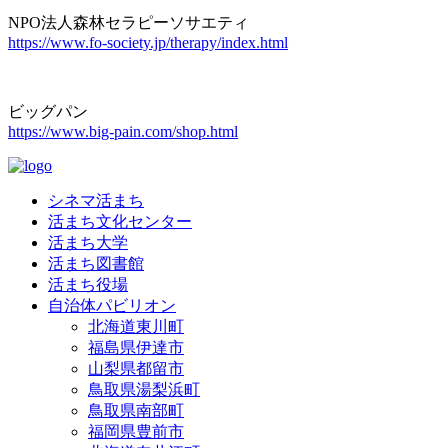
NPO法人森林セラピーソサエティ
https://www.fo-society.jp/therapy/index.html
ビッグパン
https://www.big-pain.com/shop.html
シネマ活まち
活まち文化センター
活まち大学
活まち図書館
活まち役場
自治体パビリオン
北海道東川町
福島県伊達市
山梨県都留市
鳥取県湯梨浜町
鳥取県南部町
福岡県豊前市