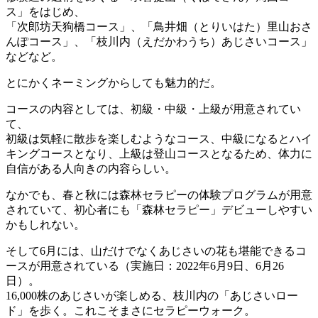
ス」をはじめ、
「次郎坊天狗橋コース」、「鳥井畑（とりいはた）里山おさ
んぽコース」、「枝川内（えだかわうち）あじさいコース」
などなど。
とにかくネーミングからしても魅力的だ。
コースの内容としては、初級・中級・上級が用意されてい
て、
初級は気軽に散歩を楽しむようなコース、中級になるとハイ
キングコースとなり、上級は登山コースとなるため、体力に
自信がある人向きの内容らしい。
なかでも、春と秋には森林セラピーの体験プログラムが用意
されていて、初心者にも「森林セラピー」デビューしやすい
かもしれない。
そして6月には、山だけでなくあじさいの花も堪能できるコ
ースが用意されている（実施日：2022年6月9日、6月26
日）。
16,000株のあじさいが楽しめる、枝川内の「あじさいロー
ド」を歩く。これこそまさにセラピーウォーク。