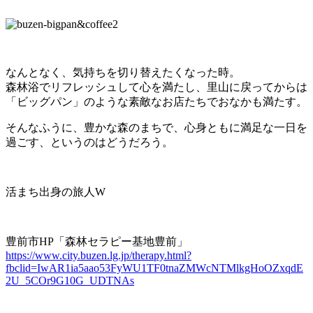
なんとなく、気持ちを切り替えたくなった時。
森林浴でリフレッシュして心を満たし、里山に戻ってからは
「ビッグパン」のような素敵なお店たちでおなかも満たす。
そんなふうに、豊かな森のまちで、心身ともに満足な一日を
過ごす、というのはどうだろう。
活まち出身の旅人W
豊前市HP「森林セラピー基地豊前」
https://www.city.buzen.lg.jp/therapy.html?
fbclid=IwAR1ia5aao53FyWU1TF0tnaZMWcNTMlkgHoOZxqdE
2U_5COr9G10G_UDTNAs