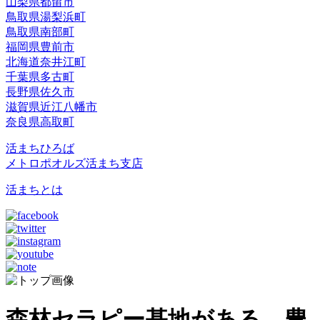
山梨県都留市
鳥取県湯梨浜町
鳥取県南部町
福岡県豊前市
北海道奈井江町
千葉県多古町
長野県佐久市
滋賀県近江八幡市
奈良県高取町
活まちひろば
メトロポオルズ活まち支店
活まちとは
森林セラピー基地がある、豊