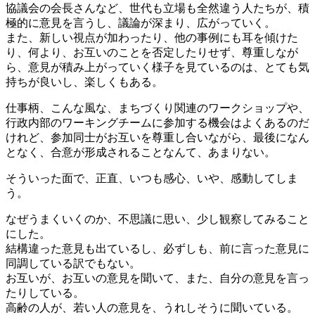
協議会の会長さんなど、世代も立場も全然違う人たちが、積
極的に意見を言うし、議論が深まり、広がっていく。
また、新しい視点が加わったり、他の事例にも耳を傾けた
り、何より、お互いのことを否定したりせず、尊重しなが
ら、意見が積み上がっていく様子を見ているのは、とても気
持ちが良いし、楽しくもある。
仕事柄、こんな風な、まちづくり関連のワークショップや、
行政内部のワーキングチームに参加する機会はよくあるのだ
けれど、参加同士がお互いを尊重し合いながら、最後になん
となく、合意が形成されることなんて、あまりない。
そういった面で、正直、いつも感心、いや、感動してしま
う。
なぜうまくいくのか、不思議に思い、少し観察してみること
にした。
結構違った意見も出ているし、必ずしも、前に言った意見に
同調している訳でもない。
お互いが、お互いの意見を聞いて、また、自分の意見を言っ
たりしている。
高齢の人が、若い人の意見を、うれしそうに聞いている。