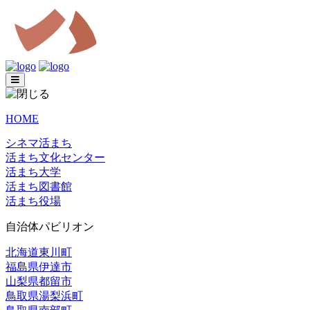
HOME
シネマ活まち
活まち文化センター
活まち大学
活まち図書館
活まち役場
自治体パビリオン
北海道東川町
福島県伊達市
山梨県都留市
鳥取県湯梨浜町