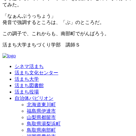
てみた。
「なぁんぶうっちょう」
発音で強調するところは、「ぶ」のところだ。
この調子で、これからも、南部町でがんばろう。
活まち大学まちづくり学部 講師Ｓ
シネマ活まち
活まち文化センター
活まち大学
活まち図書館
活まち役場
自治体パビリオン
北海道東川町
福島県伊達市
山梨県都留市
鳥取県湯梨浜町
鳥取県南部町