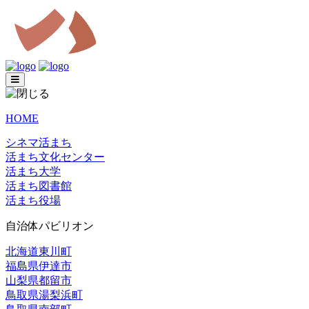
HOME
シネマ活まち
活まち文化センター
活まち大学
活まち図書館
活まち役場
自治体パビリオン
北海道東川町
福島県伊達市
山梨県都留市
鳥取県湯梨浜町