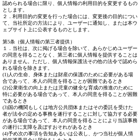
認められる場合に限り、個人情報の利用目的を変更するもの
とします。
２．利用目的の変更を行った場合には、変更後の目的につい
て、当社所定の方法により、ユーザーに通知し、または本ウ
ェブサイト上に公表するものとします。
第5条（個人情報の第三者提供）
１．当社は、次に掲げる場合を除いて、あらかじめユーザー
の同意を得ることなく、第三者に個人情報を提供することは
ありません。ただし、個人情報保護法その他の法令で認めら
れる場合を除きます。
(1)人の生命、身体または財産の保護のために必要がある場
合であって、本人の同意を得ることが困難であるとき
(2)公衆衛生の向上または児童の健全な育成の推進のために
特に必要がある場合であって、本人の同意を得ることが困難
であるとき
(3)国の機関もしくは地方公共団体またはその委託を受けた
者が法令の定める事務を遂行することに対して協力する必要
がある場合であって、本人の同意を得ることにより当該事務
の遂行に支障を及ぼすおそれがあるとき
(4)予め次の事項を告知あるいは公表し、かつ当社が個人情