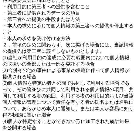
報保護委員会に届出をしたとき
・利用目的に第三者への提供を含むこと
・第三者に提供されるデータの項目
・第三者への提供の手段または方法
・本人の求めに応じて個人情報の第三者への提供を停止する
こと
・本人の求めを受け付ける方法
２．前項の定めに関わらず、次に掲げる場合には、当該情報
の提供先は第三者に該当しないものとします。
(1)当社が利用目的の達成に必要な範囲内において個人情報
の取扱いの全部または一部を委託する場合
(2)合併その他の事由による事業の承継に伴って個人情報が
提供される場合
(3)個人情報を特定の者との間で共同して利用する場合であ
って、その旨並びに共同して利用される個人情報の項目、共
同して利用する者の範囲、利用する者の利用目的および当該
個人情報の管理について責任を有する者の氏名または名称に
ついて、あらかじめ本人に通知し、または本人が容易に知り
得る状態に置いた場合
(4)個人が特定することができない形に加工された統計結果
を公開する場合