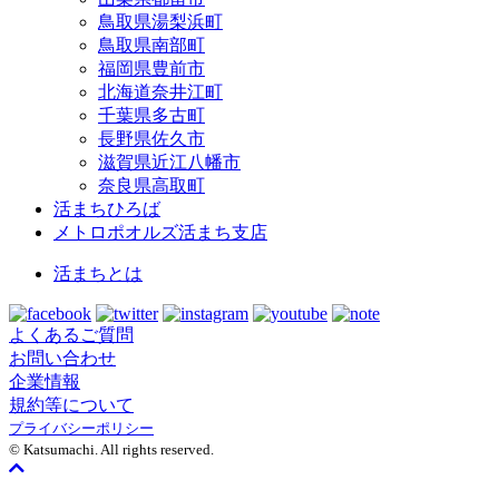
鳥取県湯梨浜町
鳥取県南部町
福岡県豊前市
北海道奈井江町
千葉県多古町
長野県佐久市
滋賀県近江八幡市
奈良県高取町
活まちひろば
メトロポオルズ活まち支店
活まちとは
よくあるご質問
お問い合わせ
企業情報
規約等について
プライバシーポリシー
© Katsumachi. All rights reserved.