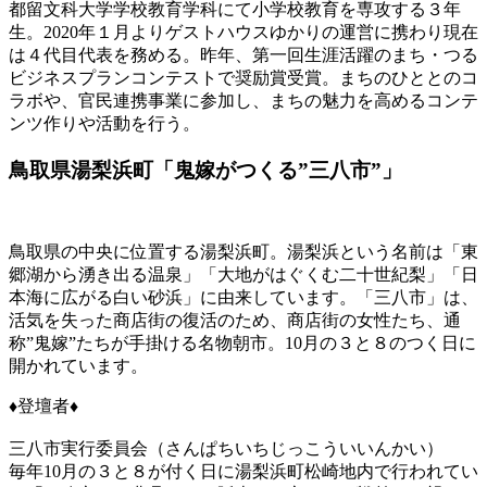
都留文科大学学校教育学科にて小学校教育を専攻する３年
生。2020年１月よりゲストハウスゆかりの運営に携わり現在
は４代目代表を務める。昨年、第一回生涯活躍のまち・つる
ビジネスプランコンテストで奨励賞受賞。まちのひととのコ
ラボや、官民連携事業に参加し、まちの魅力を高めるコンテ
ンツ作りや活動を行う。
鳥取県湯梨浜町「鬼嫁がつくる”三八市”」
鳥取県の中央に位置する湯梨浜町。湯梨浜という名前は「東
郷湖から湧き出る温泉」「大地がはぐくむ二十世紀梨」「日
本海に広がる白い砂浜」に由来しています。「三八市」は、
活気を失った商店街の復活のため、商店街の女性たち、通
称”鬼嫁”たちが手掛ける名物朝市。10月の３と８のつく日に
開かれています。
♦登壇者♦
三八市実行委員会（さんぱちいちじっこういいんかい）
毎年10月の３と８が付く日に湯梨浜町松崎地内で行われてい