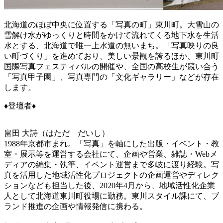
北海道のほぼ中央に位置する「写真の町」東川町。大雪山の
雪解け水がゆっくりと時間をかけて流れてくる地下水を生活
水とする、北海道で唯一上水道の無いまち。「写真映りの良
い町づくり」を進めており、美しい景観を誇るほか、東川町
国際写真フェスティバルの開催や、全国の高校生が競い合う
「写真甲子園」、写真専門の「文化ギャラリー」などが存在
します。
♦登壇者♦
畠田 大詩（はただ だいし）
1988年京都市まれ。「写真」を軸にした出版・イベント・教
室・展示等を運営する会社にて、企画や営業、雑誌・Webメ
ディアの編集・執筆、イベント運営まで多岐に渡り経験。写
真を活用した地域活性化プロジェクトの企画運営やディレク
ションなども担当した後、2020年4月から、地域活性化企業
人として北海道東川町役場に勤務。東川スタイル課にて、ブ
ランド推進の企画や情報発信に携わる。