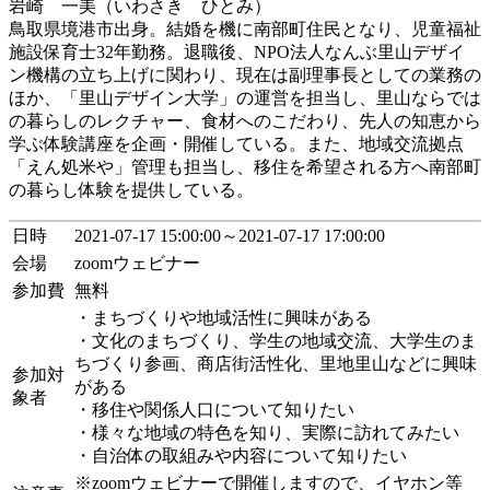
岩崎 一美（いわさき ひとみ）
鳥取県境港市出身。結婚を機に南部町住民となり、児童福祉
施設保育士32年勤務。退職後、NPO法人なんぶ里山デザイ
ン機構の立ち上げに関わり、現在は副理事長としての業務の
ほか、「里山デザイン大学」の運営を担当し、里山ならでは
の暮らしのレクチャー、食材へのこだわり、先人の知恵から
学ぶ体験講座を企画・開催している。また、地域交流拠点
「えん処米や」管理も担当し、移住を希望される方へ南部町
の暮らし体験を提供している。
日時
2021-07-17 15:00:00～2021-07-17 17:00:00
会場
zoomウェビナー
参加費
無料
・まちづくりや地域活性に興味がある
・文化のまちづくり、学生の地域交流、大学生のま
ちづくり参画、商店街活性化、里地里山などに興味
参加対
がある
象者
・移住や関係人口について知りたい
・様々な地域の特色を知り、実際に訪れてみたい
・自治体の取組みや内容について知りたい
※zoomウェビナーで開催しますので、イヤホン等