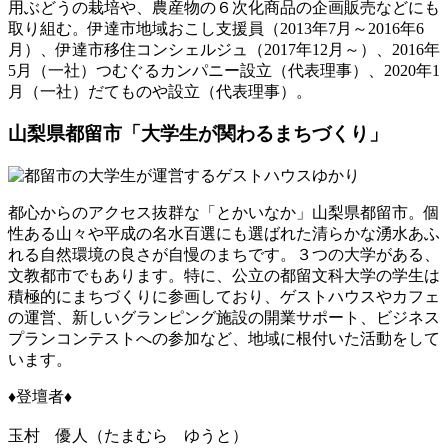
用ぶどうの栽培や、農産物の６次化商品の企画販売などにも
取り組む。伊達市地域おこし支援員（2013年7月～2016年6
月）、伊達市移住コンシェルジュ（2017年12月～）、2016年
5月（一社）つむぐるカンパニー設立（代表理事）、2020年1
月（一社）だてものや設立（代表理事）。
山梨県都留市「大学生が関わるまちづくり」
都心からのアクセス抜群な「とかいなか」山梨県都留市。個
性ある山々や平成の名水百選にも選ばれた清らかな湧水あふ
れる自然環境の良さが自慢のまちです。３つの大学がある、
文教都市でもあります。特に、公立の都留文科大学の学生は
積極的にまちづくりに参画しており、ゲストハウスやカフェ
の運営、新しいグランピング施設の開業サポート、ビジネス
プランコンテストへの参加など、地域に根付いた活動をして
います。
♦登壇者♦
玉村 優人（たまむら ゆうと）