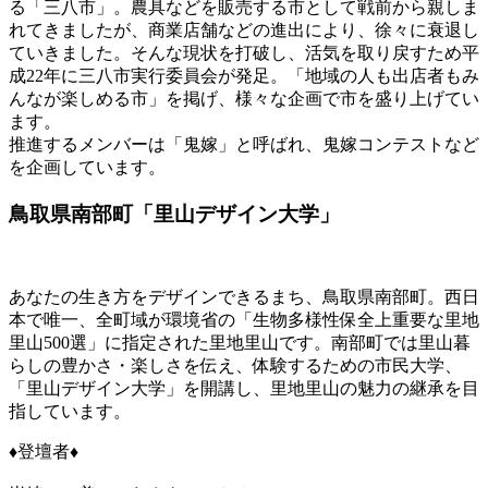
る「三八市」。農具などを販売する市として戦前から親しま
れてきましたが、商業店舗などの進出により、徐々に衰退し
ていきました。そんな現状を打破し、活気を取り戻すため平
成22年に三八市実行委員会が発足。「地域の人も出店者もみ
んなが楽しめる市」を掲げ、様々な企画で市を盛り上げてい
ます。
推進するメンバーは「鬼嫁」と呼ばれ、鬼嫁コンテストなど
を企画しています。
鳥取県南部町「里山デザイン大学」
あなたの生き方をデザインできるまち、鳥取県南部町。西日
本で唯一、全町域が環境省の「生物多様性保全上重要な里地
里山500選」に指定された里地里山です。南部町では里山暮
らしの豊かさ・楽しさを伝え、体験するための市民大学、
「里山デザイン大学」を開講し、里地里山の魅力の継承を目
指しています。
♦登壇者♦