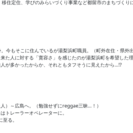
、移住定住、学びのみらいづくり事業など都留市のまちづくり
身。今もそこに住んでいるが湯梨浜町職員。（町外在住・県外
ら来た人に対する「寛容さ」を感じたのが湯梨浜町を希望した
人が多かったからか、それともタフそうに見えたから…⁉
）～広島へ。（勉強せずにreggae三昧…！）
にはトレーラーオペレーターに。
に至る。