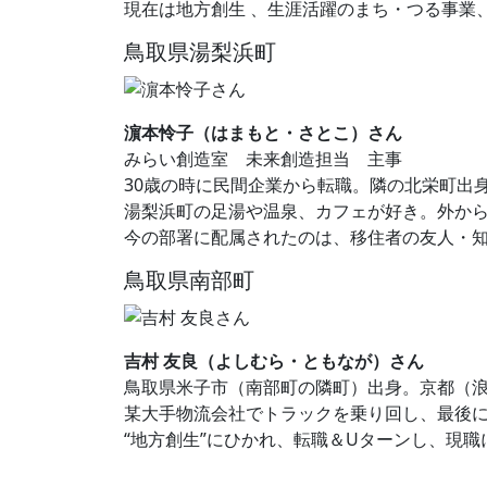
現在は地方創生 、生涯活躍のまち・つる事業
鳥取県湯梨浜町
濵本怜子（はまもと・さとこ）さん
みらい創造室 未来創造担当 主事
30歳の時に民間企業から転職。隣の北栄町出
湯梨浜町の足湯や温泉、カフェが好き。外か
今の部署に配属されたのは、移住者の友人・知
鳥取県南部町
吉村 友良（よしむら・ともなが）さん
鳥取県米子市（南部町の隣町）出身。京都（浪人
某大手物流会社でトラックを乗り回し、最後
“地方創生”にひかれ、転職＆Uターンし、現職