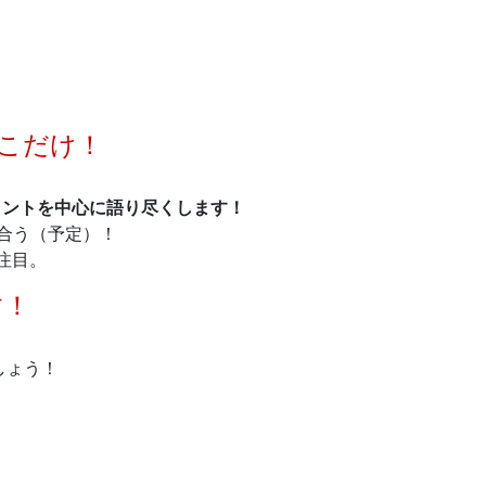
ここだけ！
イントを中心に語り尽くします！
合う（予定）！
注目。
す！
しょう！