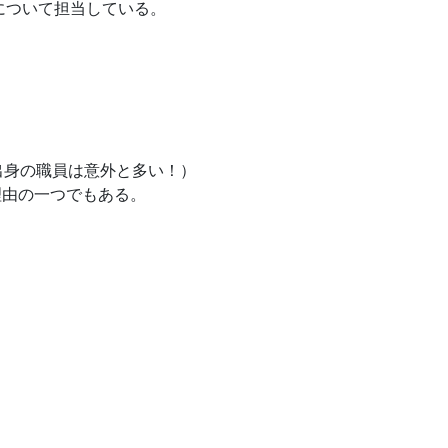
について担当している。
出身の職員は意外と多い！）
理由の一つでもある。