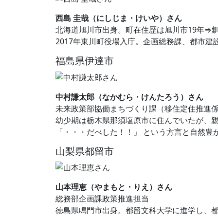
西島 圭哉（にしじま・けいや）さん
北海道旭川市出身。町在住歴は旭川市19年⇒釧
2017年東川町役場入庁。企画総務課、都市建
福島県伊達市
中村謙太郎（なかむら・けんたろう）さん
未来政策部協働まちづくり課（移住定住推進
幼少期は栃木県那須塩原市に住んでいたが、親
「・・・だべした！！」 という方言と自然豊
山梨県都留市
山本理恵（やまもと・りえ）さん
総務部企画課政策推進担当
徳島県鳴門市出身。都留文科大学に進学し、