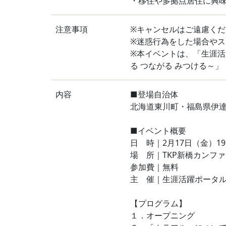
・移住や多拠点居住に興
注意事項
※キャンセルはご遠慮くだ
※迷惑行為をした場合や
※本イベントは、「生涯活
る つながる みつける～」（h
内容
■登場自治体
北海道東川町・福島県伊
■イベント概要
日 時｜2月17日（金）19:00
場 所｜TKP新橋カンフ
参加費｜無料
主 催｜生涯活躍ポータ
【プログラム】
１．オープニング