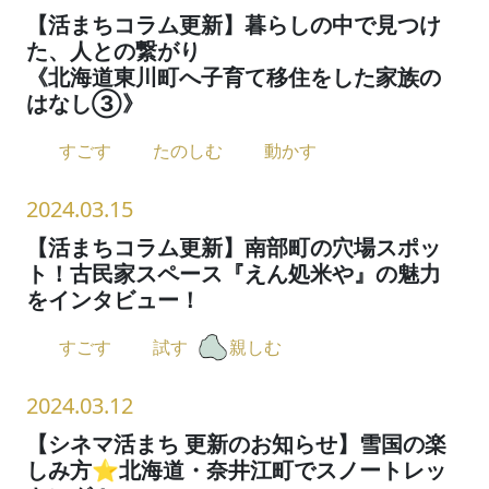
【活まちコラム更新】暮らしの中で見つけ
た、人との繋がり
《北海道東川町へ子育て移住をした家族の
はなし③》
すごす
たのしむ
動かす
2024.03.15
【活まちコラム更新】南部町の穴場スポッ
ト！古民家スペース『えん処米や』の魅力
をインタビュー！
すごす
試す
親しむ
2024.03.12
【シネマ活まち 更新のお知らせ】雪国の楽
しみ方⭐︎北海道・奈井江町でスノートレッ