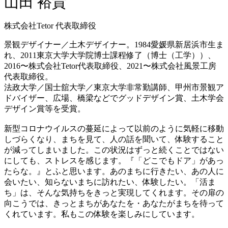
山田 裕貴
株式会社Tetor 代表取締役
景観デザイナー／土木デザイナー。1984愛媛県新居浜市生ま
れ、2011東京大学大学院博士課程修了（博士（工学））、
2016〜株式会社Tetor代表取締役、2021〜株式会社風景工房
代表取締役。
法政大学／国士舘大学／東京大学非常勤講師、甲州市景観ア
ドバイザー、広場、橋梁などでグッドデザイン賞、土木学会
デザイン賞等を受賞。
新型コロナウイルスの蔓延によって以前のように気軽に移動
しづらくなり、まちを見て、人の話を聞いて、体験すること
が減ってしまいました。この状況はずっと続くことではない
にしても、ストレスを感じます。『「どこでもドア」があっ
たらな。』とふと思います。あのまちに行きたい、あの人に
会いたい、知らないまちに訪れたい、体験したい。「活ま
ち」は、そんな気持ちをきっと実現してくれます。その扉の
向こうでは、きっとまちがあなたを・あなたがまちを待って
くれています。私もこの体験を楽しみにしています。