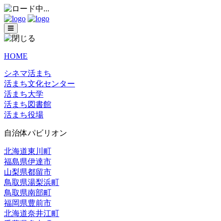
HOME
シネマ活まち
活まち文化センター
活まち大学
活まち図書館
活まち役場
自治体パビリオン
北海道東川町
福島県伊達市
山梨県都留市
鳥取県湯梨浜町
鳥取県南部町
福岡県豊前市
北海道奈井江町