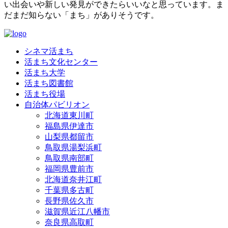
い出会いや新しい発見ができたらいいなと思っています。ま
だまだ知らない「まち」がありそうです。
シネマ活まち
活まち文化センター
活まち大学
活まち図書館
活まち役場
自治体パビリオン
北海道東川町
福島県伊達市
山梨県都留市
鳥取県湯梨浜町
鳥取県南部町
福岡県豊前市
北海道奈井江町
千葉県多古町
長野県佐久市
滋賀県近江八幡市
奈良県高取町