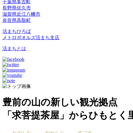
千葉県多古町
長野県佐久市
滋賀県近江八幡市
奈良県高取町
活まちひろば
メトロポオルズ活まち支店
活まちとは
豊前の山の新しい観光拠点
「求菩提茶屋」からひもとく
たのしむ
やわらぐ
すごす