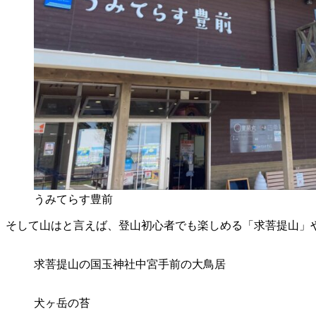
うみてらす豊前
そして山はと言えば、登山初心者でも楽しめる「求菩提山」
求菩提山の国玉神社中宮手前の大鳥居
犬ヶ岳の苔