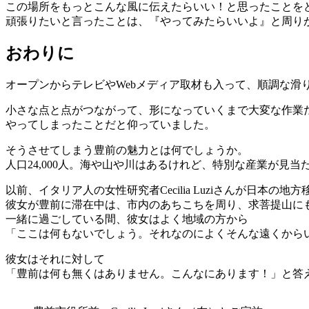
この場所をもっとこんな風に伝えたらいい！と思ったことを
頑張りたいと言ったことは、『やってみたらいいよ』と周り
おわりに
オープンからテレビやWebメディア取材も入って、順調な
小さな点と点がつながって、形になっていくまで大変な作業
やってしまったことだと仰っていました。
そうさせてしまう豊前の魅力とは何でしょうか。
人口24,000人。海や山や川はあるけれど、特別な産業が見
以前、イタリア人の女性研究者Cecilia Luziさんが日
彼女が豊前に滞在中は、市内のあちこちを周り、求菩提山に
一緒に過ごしている間、彼女はよく地域の方から
「ここは何もないでしょう。それなのによくそんな遠くから
彼女はそれに対して
「豊前は何も無くはありません。こんなにあります！」と答