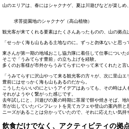
山のエリアは、春にはシャクナゲ、夏は川遊びなどが楽しめ
求菩提園地のシャクナゲ（高山植物）
観光客が来てくれる要素はたくさんあったものの、山の拠点
「せっかく海も山もある土地なのに。ずっと勿体ないと思っ
東さんが第一期の地域おこし協力隊に着任して仕事についた
そこで「うみてらす豊前」の立ち上げを経験。
多くのお客様が市外からうみてらすにやって来てくれたと言
「うみてらすに沢山やって来る観光客の方々が、次に里山エ
豊前にはせっかく海も山もあるのだから。
こうしたらいいのにというアイデアはあっても、その時は人
それがようやく繋がった感じです。
去年試しにと、川遊びの夏の時期に茶屋で餅や焼きそば、地
市が出していたパンフレットを見てカフェや登山の案内所と
ニーズがあることは分かっていたので、それに応えたい気持
飲食だけでなく、アクティビティの拠