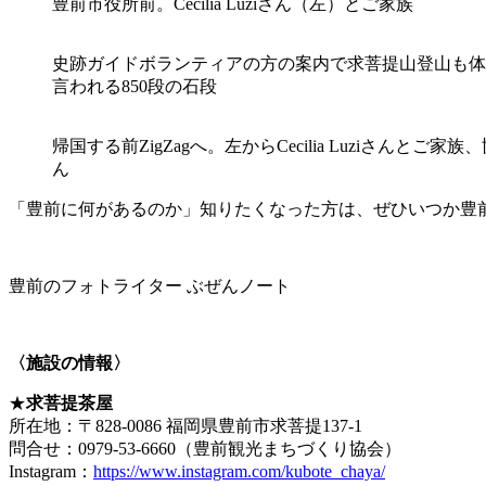
豊前市役所前。Cecilia Luziさん（左）とご家族
史跡ガイドボランティアの方の案内で求菩提山登山も体
言われる850段の石段
帰国する前ZigZagへ。左からCecilia Luziさんと
ん
「豊前に何があるのか」知りたくなった方は、ぜひいつか豊
豊前のフォトライター ぶぜんノート
〈施設の情報〉
★
求菩提茶屋
所在地：〒828-0086 福岡県豊前市求菩提137-1
問合せ：0979-53-6660（豊前観光まちづくり協会）
Instagram：
https://www.instagram.com/kubote_chaya/