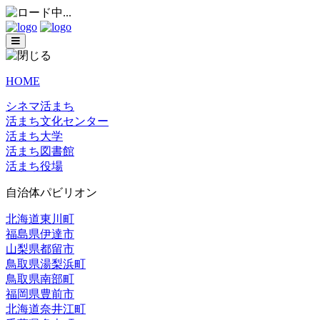
HOME
シネマ活まち
活まち文化センター
活まち大学
活まち図書館
活まち役場
自治体パビリオン
北海道東川町
福島県伊達市
山梨県都留市
鳥取県湯梨浜町
鳥取県南部町
福岡県豊前市
北海道奈井江町