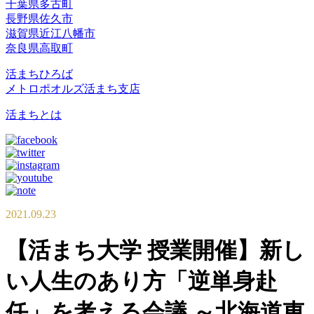
千葉県多古町
長野県佐久市
滋賀県近江八幡市
奈良県高取町
活まちひろば
メトロポオルズ活まち支店
活まちとは
2021.09.23
【活まち大学 授業開催】新し
い人生のあり方「逆単身赴
任」を考える会議 ～北海道東