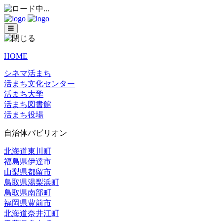
HOME
シネマ活まち
活まち文化センター
活まち大学
活まち図書館
活まち役場
自治体パビリオン
北海道東川町
福島県伊達市
山梨県都留市
鳥取県湯梨浜町
鳥取県南部町
福岡県豊前市
北海道奈井江町