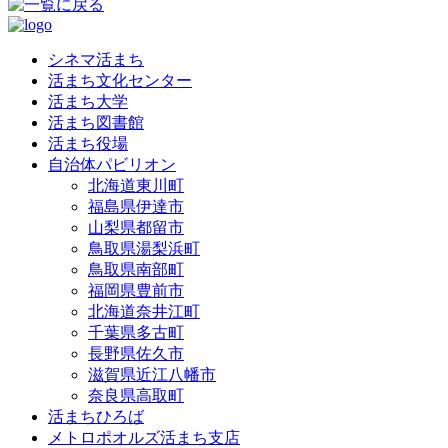
シネマ活まち
活まち文化センター
活まち大学
活まち図書館
活まち役場
自治体パビリオン
北海道東川町
福島県伊達市
山梨県都留市
鳥取県湯梨浜町
鳥取県南部町
福岡県豊前市
北海道奈井江町
千葉県多古町
長野県佐久市
滋賀県近江八幡市
奈良県高取町
活まちひろば
メトロポオルズ活まち支店