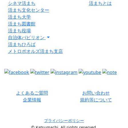
シネマ活まち
活まちとは
活まち文化センター
活まち大学
活まち図書館
活まち役場
自治体パビリオン
活まちひろば
メトロポオルズ活まち支店
よくあるご質問
お問い合わせ
企業情報
規約等について
プライバシーポリシー
© Katsumachi. All rights reserved.