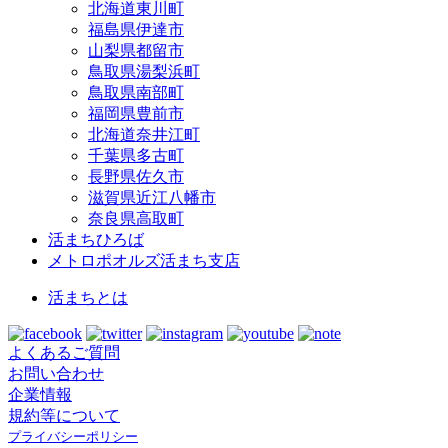
北海道東川町
福島県伊達市
山梨県都留市
鳥取県湯梨浜町
鳥取県南部町
福岡県豊前市
北海道奈井江町
千葉県多古町
長野県佐久市
滋賀県近江八幡市
奈良県高取町
活まちひろば
メトロポオルズ活まち支店
活まちとは
よくあるご質問
お問い合わせ
企業情報
規約等について
プライバシーポリシー