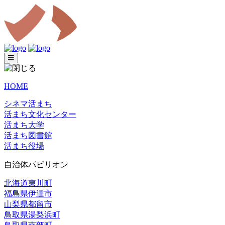
HOME
シネマ活まち
活まち文化センター
活まち大学
活まち図書館
活まち役場
自治体パビリオン
北海道東川町
福島県伊達市
山梨県都留市
鳥取県湯梨浜町