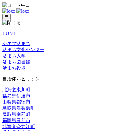
HOME
シネマ活まち
活まち文化センター
活まち大学
活まち図書館
活まち役場
自治体パビリオン
北海道東川町
福島県伊達市
山梨県都留市
鳥取県湯梨浜町
鳥取県南部町
福岡県豊前市
北海道奈井江町