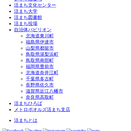
活まち文化センター
活まち大学
活まち図書館
活まち役場
自治体パビリオン
北海道東川町
福島県伊達市
山梨県都留市
鳥取県湯梨浜町
鳥取県南部町
福岡県豊前市
北海道奈井江町
千葉県多古町
長野県佐久市
滋賀県近江八幡市
奈良県高取町
活まちひろば
メトロポオルズ活まち支店
活まちとは