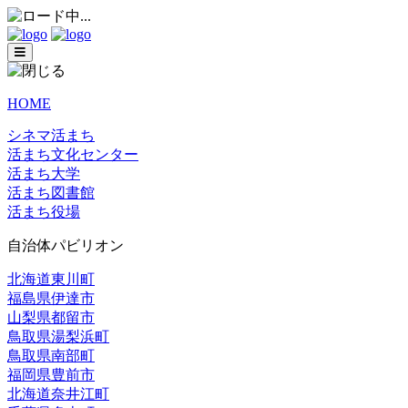
HOME
シネマ活まち
活まち文化センター
活まち大学
活まち図書館
活まち役場
自治体パビリオン
北海道東川町
福島県伊達市
山梨県都留市
鳥取県湯梨浜町
鳥取県南部町
福岡県豊前市
北海道奈井江町