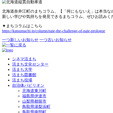
北海道奈井江町のまちコラム、【「何にもないえ」は本当な
新しい学びや気持ちを発見できるまちコラム、ぜひお読みく
▼まちコラムはこちら
https://katsumachi.jp/column/naie-the-challenge-of-naie-prologue
一つ新しいお知らせ
一つ古いお知らせ
シネマ活まち
活まち文化センター
活まち大学
活まち図書館
活まち役場
自治体パビリオン
北海道東川町
福島県伊達市
山梨県都留市
鳥取県湯梨浜町
鳥取県南部町