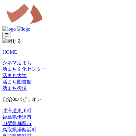
HOME
シネマ活まち
活まち文化センター
活まち大学
活まち図書館
活まち役場
自治体パビリオン
北海道東川町
福島県伊達市
山梨県都留市
鳥取県湯梨浜町