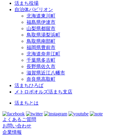
活まち役場
自治体パビリオン
北海道東川町
福島県伊達市
山梨県都留市
鳥取県湯梨浜町
鳥取県南部町
福岡県豊前市
北海道奈井江町
千葉県多古町
長野県佐久市
滋賀県近江八幡市
奈良県高取町
活まちひろば
メトロポオルズ活まち支店
活まちとは
よくあるご質問
お問い合わせ
企業情報