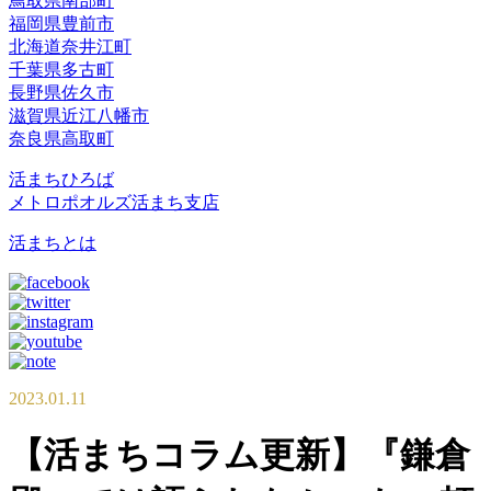
鳥取県南部町
福岡県豊前市
北海道奈井江町
千葉県多古町
長野県佐久市
滋賀県近江八幡市
奈良県高取町
活まちひろば
メトロポオルズ活まち支店
活まちとは
2023.01.11
【活まちコラム更新】『鎌倉