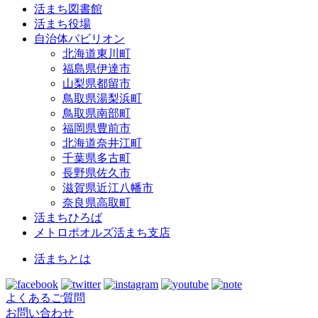
活まち図書館
活まち役場
自治体パビリオン
北海道東川町
福島県伊達市
山梨県都留市
鳥取県湯梨浜町
鳥取県南部町
福岡県豊前市
北海道奈井江町
千葉県多古町
長野県佐久市
滋賀県近江八幡市
奈良県高取町
活まちひろば
メトロポオルズ活まち支店
活まちとは
よくあるご質問
お問い合わせ