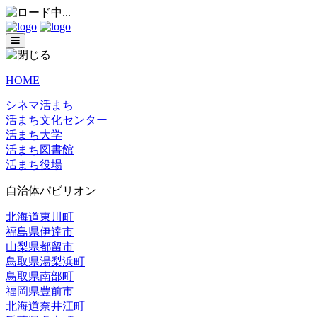
HOME
シネマ活まち
活まち文化センター
活まち大学
活まち図書館
活まち役場
自治体パビリオン
北海道東川町
福島県伊達市
山梨県都留市
鳥取県湯梨浜町
鳥取県南部町
福岡県豊前市
北海道奈井江町