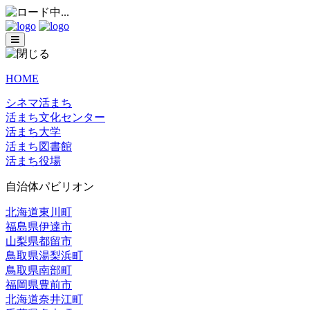
HOME
シネマ活まち
活まち文化センター
活まち大学
活まち図書館
活まち役場
自治体パビリオン
北海道東川町
福島県伊達市
山梨県都留市
鳥取県湯梨浜町
鳥取県南部町
福岡県豊前市
北海道奈井江町