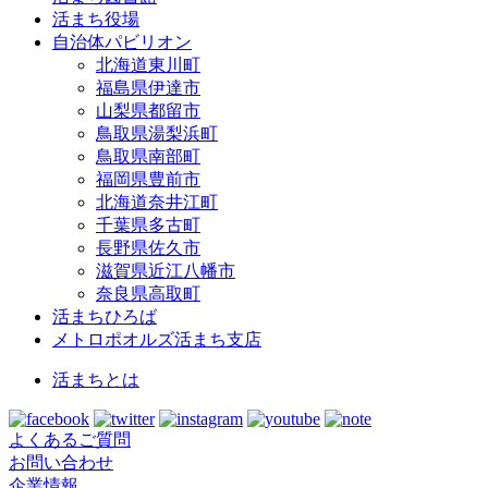
活まち役場
自治体パビリオン
北海道東川町
福島県伊達市
山梨県都留市
鳥取県湯梨浜町
鳥取県南部町
福岡県豊前市
北海道奈井江町
千葉県多古町
長野県佐久市
滋賀県近江八幡市
奈良県高取町
活まちひろば
メトロポオルズ活まち支店
活まちとは
よくあるご質問
お問い合わせ
企業情報