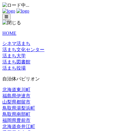
HOME
シネマ活まち
活まち文化センター
活まち大学
活まち図書館
活まち役場
自治体パビリオン
北海道東川町
福島県伊達市
山梨県都留市
鳥取県湯梨浜町
鳥取県南部町
福岡県豊前市
北海道奈井江町