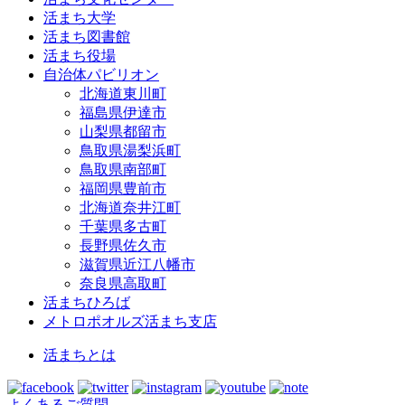
活まち大学
活まち図書館
活まち役場
自治体パビリオン
北海道東川町
福島県伊達市
山梨県都留市
鳥取県湯梨浜町
鳥取県南部町
福岡県豊前市
北海道奈井江町
千葉県多古町
長野県佐久市
滋賀県近江八幡市
奈良県高取町
活まちひろば
メトロポオルズ活まち支店
活まちとは
よくあるご質問