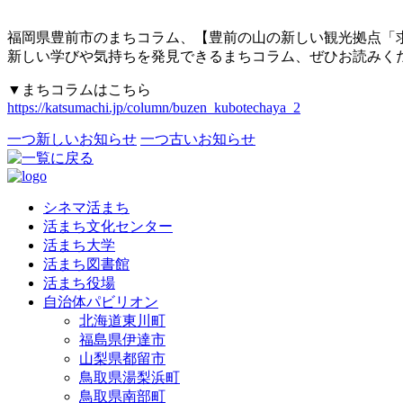
福岡県豊前市のまちコラム、【豊前の山の新しい観光拠点「
新しい学びや気持ちを発見できるまちコラム、ぜひお読みく
▼まちコラムはこちら
https://katsumachi.jp/column/buzen_kubotechaya_2
一つ新しいお知らせ
一つ古いお知らせ
シネマ活まち
活まち文化センター
活まち大学
活まち図書館
活まち役場
自治体パビリオン
北海道東川町
福島県伊達市
山梨県都留市
鳥取県湯梨浜町
鳥取県南部町