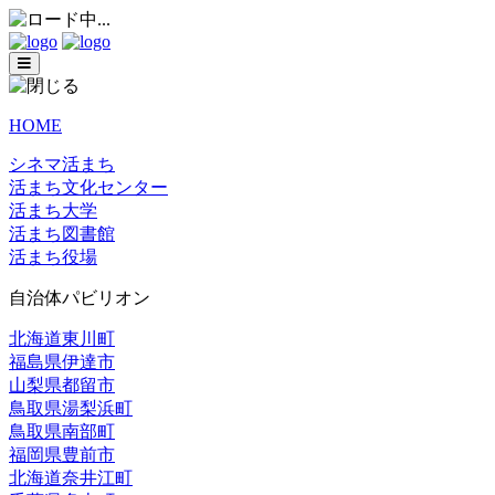
HOME
シネマ活まち
活まち文化センター
活まち大学
活まち図書館
活まち役場
自治体パビリオン
北海道東川町
福島県伊達市
山梨県都留市
鳥取県湯梨浜町
鳥取県南部町
福岡県豊前市
北海道奈井江町